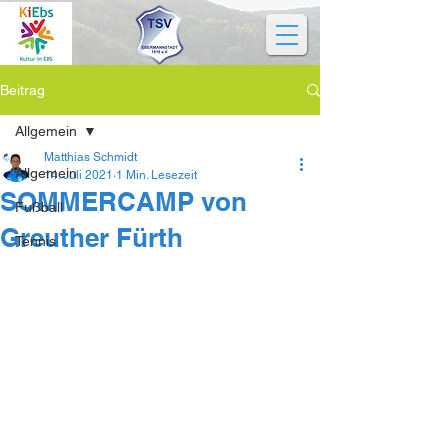
Beitrag
Allgemein
Matthias Schmidt
Allgemein
14. Juli 2021
1 Min. Lesezeit
SOMMERCAMP von
Fußball
Greuther Fürth
Tennis