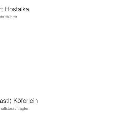
t Hostalka
hriftführer
stl) Köferlein
aftsbeauftragter