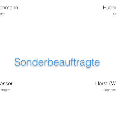
schmann
Huber
ster
Sc
Sonderbeauftragte
asser
Horst (Wa
ftragter
Liegensch