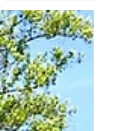
gesponsert wurde. Die offizielle Übergabe
erfolgte durch Sascha Roske, der die neuen
Trikots persönlich an das Team überreichte.
Spieler, Trainer und Verein bedanken sich
herzlich für die großzügige Unterstützung.
Solche Partnerschaften sind ein wichtiger Beitrag
zur Förderung des Jugendfußballs und
ermöglichen es unseren Nachwuchsspielern
bestens ausge