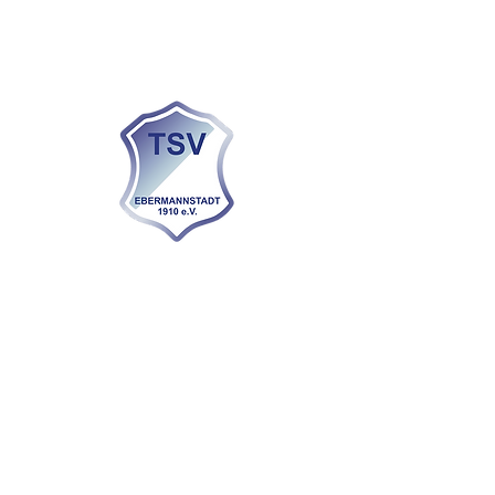
KONTAKT
info@tsvebs.de
Tel.:
09194 725 760
Sportplatzstraße 4
91320 Ebermannstadt
Impressum
Datenschutz