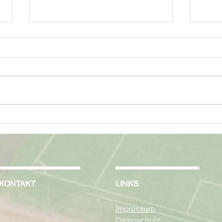
Zusage Regionalbudget zur
Trik
Erweiterung der
C2-
Aktivpromenade
KONTAKT
LINKS
Impressum
Datenschutz