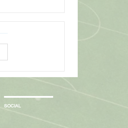
otsponsoring bei der
Jugend durch die WWK
SOCIAL